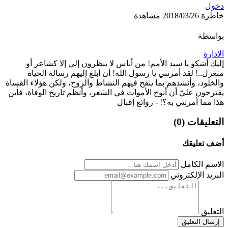
دخول
خاطرة
2018/03/26
مشاهدة
بواسطة
الإدارة
إليك أشكو يا سيد الأمم! من أناس لا ينظرون إلي إلا كشاعر أو
متغزل..! لقد أمرتني يا رسول الله! أن أبلغ إليهم رسالة الحياة
والخلود، وأنشدهم بما ينفخ فيهم النشاط والروح، ولكن هؤلاء القساة
يقترحون عليّ أن أنوح الأموات في الشعر، وأنظم تاريخ الوفاة، فأين
هذا مما أمرتني به؟! - روائع إقبال
التعليقات (0)
أضف تعليقك
الاسم الكامل
البريد الإلكتروني
التعليق
إرسال التعليق