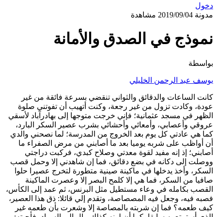
دخول
مدونة
2019/09/04
مشاهدة
نموذج في الصدق والأمانة
بواسطة
يوسف عبد الرحمن الخليلي
كانت الساعات والدقائق والثواني تنقضي بسرعة فائقة من غير
عودة، وكادت تزول من غير رجعة، وكنت أتهيب أن تفوتني صلوة
الظهر في مسجد عثمانية؛ فإني خرجت متوجها إلى بهادرآباد لأسقي
عروقي وأعصابي، وأمعائي وأحشائي بشرب عصير السكر البارد،
كما هي عادتي كل يوم بعد الخروج من المدرسة؛ لما نصحني والدي
أن أواظب على شربه يوميا بعد ما أصابني من مرض الصفراء ما
أصابني؛ إذ إنه مفيد لقوة معدتي وصلاح كبدي، فركبت دراجتي
ووصلت إلى دكانه في بضع دقائق، فما إن شاهدني إلا وحمل قصب
السكر، وأخذ يدخلها في ماكينة صينية متطورة لتخرج عصيرا حلوا
صافيا من السكر، فما هي إلا كلمح البصر إلا وعصرت الماكينة
القصب بكامله في وعاء مستطيل مثل البرنس، ثم عمد إلى الكأس،
فصبه فيه، وجعل فيه المصصاصة، وتقدم إلي قائلا: ذق هذا العصير،
كيف طعمه؟ فما إن شربته بالمصاصة إلا وشعرت بأن طعمه غير
الذي أستمتع به سابقا، كما أن لونه كذلك مال إلى السواد، فأجبته: