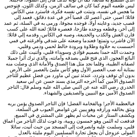
ليس طعمه اليوم كما كان في سالف الزمن، وكذلك اللون، فتوجس
ما هجس في نفسه، ونبتت في نفسه فكرة، فاسترد مني الكأس
قائلا: اصبر، حتى أعصر لك قصبا آخر في عدة دقائق، فعمد إلى
قصب جديد، وعاينه أولا، فوجده مجوفا، ورمى به في السلة، ثم عمد
إلى آخر، وقطعه ووجده طازجا، فعصره قائلا: لعنة الله على كسب
قارن الغش والكذب والخديعة، وصبه في الكأس، وقدمه إلي قائلا:
الآن فاشرب وتمتع! فعندما وضعته على شدقي وأفرغته في فمي
أحسست به حلاوة وطلاوة وبرودة خالط لحمي ودمي وقلبي،
وحمدت الله حمدا بصميم فؤادي وسويداء قلبي، وأثنيت على ذلك
البائع العجوز، الذي فتح قلبي بصدقه وأمانته، والذي ترك أثرا جميلا
لصفاته الطيبة، وقلما نجد مثل هذا الصدق والأمانة الذي وصلت منه
بمثابة أنه صب العصير الأول وهو كأس مليئ بالعصير على الأرض
بدون أي توقف وتردد، عندئذ تبين لي ماورد من فضل عظيم للتاجر
الصدوق الأمين كما أخرجه الترمذي بسند حسن عن أبي سعيد
الخدري رضي الله عنه عن النبي صلى الله عليه وسلم قال: التاجر
الصدوق الأمين مع النبيين والصديقين والشهداء.
فيالعظمة الأجر! ويالفخامة الفضل! فإن التاجر الصدوق يؤمن بربه
ويثق بخالقه ورازقه وهو يبين عن غوامض العيوب في السلعة،
ويكشف الستار عن مخبآت لم يظهر على المشتري في المبيع،
فدفعت له الثمن وهو خمسون روبية، ودعوت لذلك التاجر من أعماق
قلبي، وسلمت عليه وانصرفت إلى المسجد من حيث أتيت، سائلا
المولى عزوجل أن يجعل تجارة المسلمين اليوم مليئة بالعدل