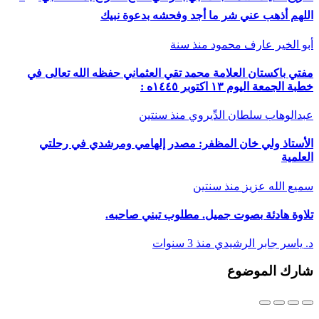
اللهم أذهب عني شر ما أجد وفحشه بدعوة نبيك
أبو الخير عارف محمود
منذ سنة
مفتي باكستان العلامة محمد تقي العثماني حفظه الله تعالى في
خطبة الجمعة اليوم ١٣ اكتوبر ١٤٤٥ه :
عبدالوهاب سلطان الدِّيروي
منذ سنتين
الأستاذ ولي خان المظفر: مصدر إلهامي ومرشدي في رحلتي
العلمية
سميع الله عزيز
منذ سنتين
تلاوة هادئة بصوت جميل. مطلوب تبني صاحبه.
د. ياسر جابر الرشيدي
منذ 3 سنوات
شارك الموضوع