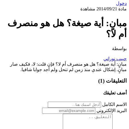
دخول
مادة
2014/09/21
مشاهدة
مبانٍ: أية صيغة؟ هل هو منصرف
أم لا؟
بواسطة
حبيب نوراني
مبانٍ: أية صيغة؟ هل هو منصرف أم لا؟ فإن قلت: لا، فكيف صار
مبانٍ. إشكال عندي منذ زمن لم تنحل ولم أجد جوابا شافيا.
التعليقات (1)
أضف تعليقك
الاسم الكامل
البريد الإلكتروني