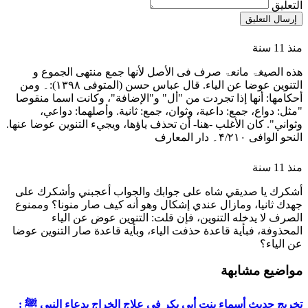
التعليق
إرسال التعليق
منذ 11 سنة
هذه الصیغۃ مانعۃ صرف فی الأصل لأنها جمع منتهی الجموع و
التنوین عوضا عن الیاء. قال عباس حسن (المتوفی ۱۳۹۸):۔ ومن
أحكامها: أنها إذا تجردت من "أل" و"الإضافة"، وكانت اسما منقوصا
"مثل: دواع، جمع: داعية، وثوان، جمع: ثانية. وأصلهما: دواعي،
وثواني". كان الأغلب -هنا- أن تحذف ياؤها، ويجيء التنوين عوضا عنها.
النحو الوافی ۴/۲۱۰۔ دار المعارف
منذ 11 سنة
أشكرك يا صديقي شاه على جوابك والجواب أعجبني وأشكرك على
جهدك ثانيا، ومازال عندي إشكال وهو أنه كيف صار منونا؟ وممنوع
الصرف لا يدخله التنوين، فإن قلت: التنوين عوض عن الياء
المحذوفة، فبأية قاعدة حذفت الياء، وبأية قاعدة صار التنوين عوضا
عن الياء؟
مواضيع مشابهة
تخريج حديث أسماء بنت أبي بكر في علاج الخراج بدعاء النبي ﷺ :