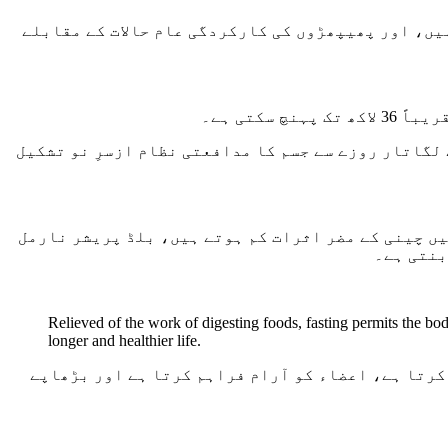
ں، اور پھیپھڑوں کی کارکردگی عام حالات کے مقابلے
Professor Valt کی تحقیق کے مطابق صرف تین دن کے لگاتار روزے سے جسم کا مدافعتی نظام ازسرِ نو تشکیل
 چینی کے مضر اثرات کم ہوتے ہیں، بلڈ پریشر نارمل
بنتی ہے۔
Relieved of the work of digesting foods, fasting permits the body
longer and healthier life.
 کرتا ہے، اعضاء کو آرام فراہم کرتا ہے اور بڑھاپے