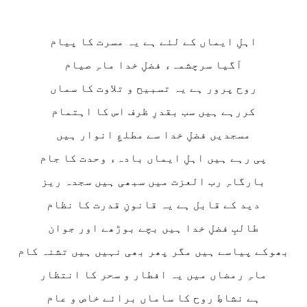
اہلِ ایماں کے لئے ہے یہ مسرت کا پیام
آگیا سرچشمہء فضلِ خدا ماہِ صیام
روح پرور ہے یہ تسبیح و تلاوت کا سماں
کررہے ہیں سب بقدرِ ظرف اس کا اہتمام
مسجدیں فضلِ خدا سے مطلعِ انوار ہیں
پی رہے ہیں اہلِ ایماں بادہء وحدت کا جام
بارگاہِ رب العزت میں سبھی ہیں سجدہ ریز
دید کے قابل ہے یہ قانونِ قدرت کا نظام
طالبِ فضلِ خدا ہیں بچے بوڑھے اور جوان
بھوکے پیاسے ہیں مگر پھر بھی نہیں ہیں تشنہ کام
ماہِ رمضاں میں یہ افطار و سحر کا انتظار
ہے نشاطِ روح کا ساماں برائے خاص و عام