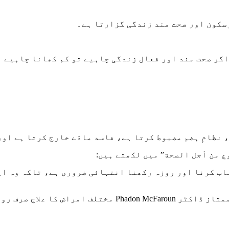
رسکون اور صحت مند زندگی گزارتا ہے۔
اگر صحت مند اور فعال زندگی چاہیے تو کم کھانا چاہیے 
نظامِ ہضم مضبوط کرتا ہے، فاسد مادّے خارج کرتا ہے اور
 من أجل الصحة” میں لکھتے ہیں:
ناب کرنا اور روزہ رکھنا انتہائی ضروری ہے، تاکہ وہ اپ
روزے کے ذریعے کرتے تھے۔