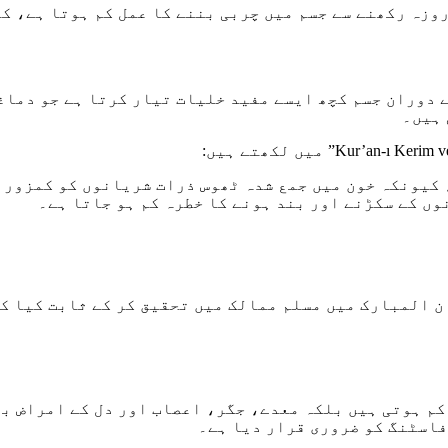
ہ رکھنے سے جسم میں چربی بننے کا عمل کم ہوتا ہے، کو
وران جسم کچھ ایسے مفید خلیات تیار کرتا ہے جو دماغی
 ہیں۔
، کیونکہ خون میں جمع شدہ ٹھوس ذرات شریانوں کو کمزور 
وں کے سکڑنے اور بند ہونے کا خطرہ کم ہو جاتا ہے۔
لمبارک میں مسلم ممالک میں تحقیق کر کے ثابت کیا کہ
 کم ہوتی ہیں بلکہ معدے، جگر، اعصاب اور دل کے امراض ب
فاسٹنگ کو ضروری قرار دیا ہے۔