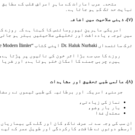
متحدہ عرب امارات کے ماہرِ امراضِ قلب کے مطابق روز
نہایت حد تک کم ہو جاتا ہے۔
(٧). ذہنی صلاحیت میں اضافہ
امریکی ماہرینِ نیوروسائنس کا کہنا ہے کہ روزے کے د
میں توجہ، یادداشت اور تخلیقی صلاحیتیں بہتر ہو جاتی
ترک سائنسداں Dr. Haluk Nurbaki اپنی کتاب “Kur’an-ı Kerim ve Modern İlimler” میں لکھتے ہیں:
روزے کا سب سے بڑا اثر خون کی نالیوں پر پڑتا ہے
ہیں، چربی جمنے کا امکان ختم ہوتا ہے، اور شریان
(٨). عالمی طبی تحقیق اور مشاہدات
جرمنی، امریکہ اور برطانیہ کی طبی ٹیموں نے رمضان ا
نماز کی زیادتی،
بار بار وضو،
معتدل غذا
ان سب کی وجہ سے نہ صرف ناک، کان اور گلے کی بیماریاں
ارسطو دونوں نے طاقت، کارکردگی اور طویل عمر کے لیے 