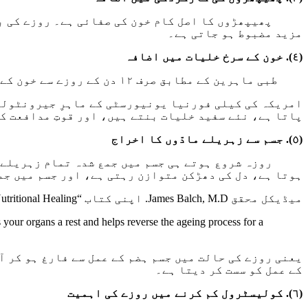
پھیپھڑوں کا اصل کام خون کی صفائی ہے۔ روزے کی برکت 
مزید مضبوط ہو جاتی ہے۔
(٤). خون کے سرخ خلیات میں اضافہ
طبی ماہرین کے مطابق صرف ۱۲ دن کے روزے سے خون کے سرخ خلیات (RBC) کی تعداد پانچ لاکھ کی کمی سے بڑھ کر تقریباً 36 لاکھ تک پہنچ سکتی ہے۔
پاتا ہے، نئے سفید خلیات بنتے ہیں، اور قوتِ مدافعت ک
(٥). جسم سے زہریلے مادّوں کا اخراج
روزہ شروع ہوتے ہی جسم میں جمع شدہ تمام زہریلے اور 
ہوتا ہے، دل کی دھڑکن متوازن رہتی ہے، اور جسم میں جم
میڈیکل محقق James Balch, M.D. اپنی کتاب “Prescription for Nutritional Healing” میں لکھتے ہیں:
es your organs a rest and helps reverse the ageing process for a
یعنی روزے کی حالت میں جسم ہضم کے عمل سے فارغ ہو کر آ
کے عمل کو سست کر دیتا ہے۔
(٦). کولیسٹرول کم کرنے میں روزے کی اہمیت