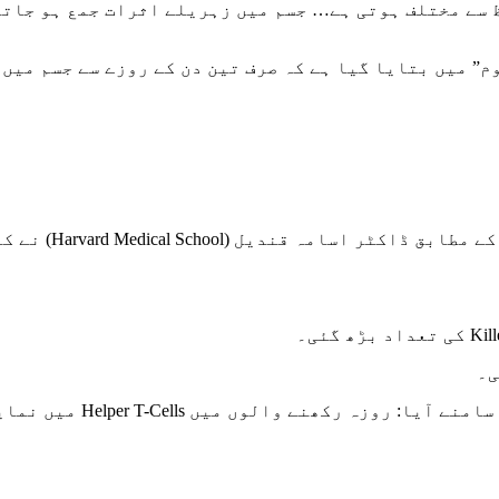
 سے مختلف ہوتی ہے… جسم میں زہریلے اثرات جمع ہو جاتے
م
” میں بتایا گیا ہے کہ صرف تین دن کے روزے سے جسم میں
سعودی عرب کے مجلہ
ی۔
ایڈز کے مریضوں اور صحت م