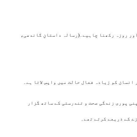
اور روزہ رکھنا چاہیے۔(رسالہ داستانِ گاندھی،
 انسان کو زیادہ فعال حالت میں واپس لاتا ہے۔
نی پوری زندگی صحت و تندرستی کے ساتھ گزار