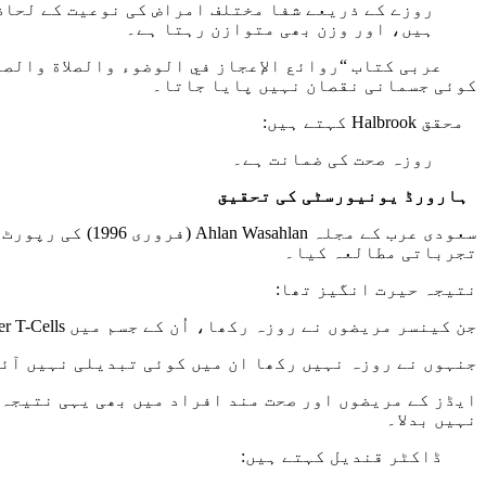
روزے کے ذریعے شفا مختلف امراض کی نوعیت کے لحاظ
ہیں، اور وزن بھی متوازن رہتا ہے۔
عربی کتاب
“روائع الإعجاز في الوضوء والصلاة والصو
کوئی جسمانی نقصان نہیں پایا جاتا۔
محقق Halbrook کہتے ہیں:
روزہ صحت کی ضمانت ہے۔
ہارورڈ یونیورسٹی کی تحقیق
تجرباتی مطالعہ کیا۔
نتیجہ حیرت انگیز تھا:
جن کینسر مریضوں نے روزہ رکھا، اُن کے جسم میں Killer T-Cells کی تعداد بڑھ گئی۔
جنہوں نے روزہ نہیں رکھا ان میں کوئی تبدیلی نہیں آئ
نہیں بدلا۔
ڈاکٹر قندیل کہتے ہیں: