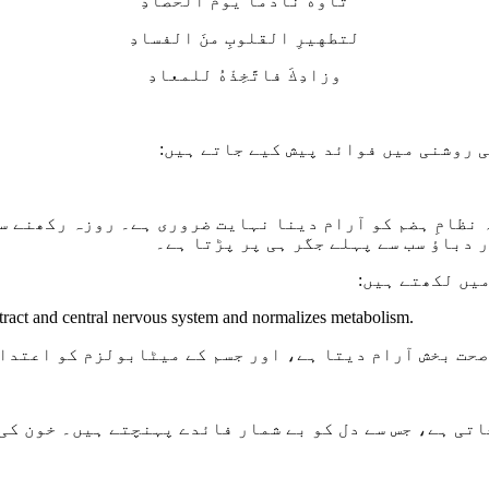
تأوَّهَ نادمًا يومَ الحصادِ
لتطهيرِ القلوبِ منَ الفسادِ
وزادِكَ فاتَّخِذْهُ للمعادِ
ی روشنی میں فوائد پیش کیے جاتے ہیں:
ظامِ ہضم کو آرام دینا نہایت ضروری ہے۔ روزہ رکھنے سے
 دباؤ سب سے پہلے جگر ہی پر پڑتا ہے۔
 tract and central nervous system and normalizes metabolism.
حت بخش آرام دیتا ہے، اور جسم کے میٹابولزم کو اعتدال
 ہے، جس سے دل کو بے شمار فائدے پہنچتے ہیں۔ خون کی ر