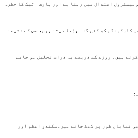
لیسٹرول اعتدال میں رہتا ہے اور ہارٹ اٹیک کا خطرہ
 کارکردگی کو کئی گنا بڑھا دیتے ہیں، جس کے نتیجے
کرتے ہیں۔ روزے کے ذریعے یہ ذرات تحلیل ہو جاتے
:
ھی نمایاں طور پر گھٹ جاتے ہیں۔سکندرِ اعظم اور