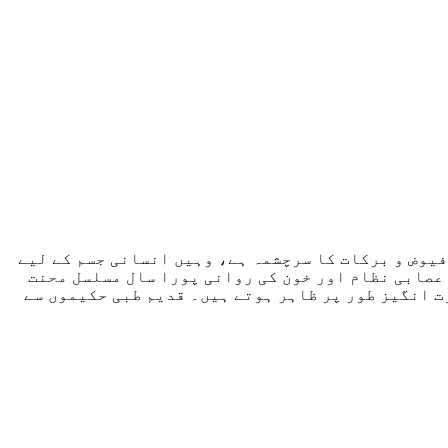
وض و برکات کا سرچشمہ ہے، وہیں انسانی جسم کے لیے
اعصابی نظام اور خون کی روانی پورا سال مسلسل محنت
رت انگیز طور پر ظاہر ہوتے ہیں۔ قدیم طبی حکیموں سے