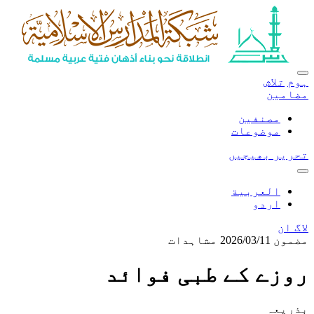
ہوم
تلاش
مضامین
مصنفین
موضوعات
تحریر بھیجیں
العربية
اردو
لاگ ان
مضمون
2026/03/11
مشاہدات
روزے کے طبی فوائد
بذریعہ