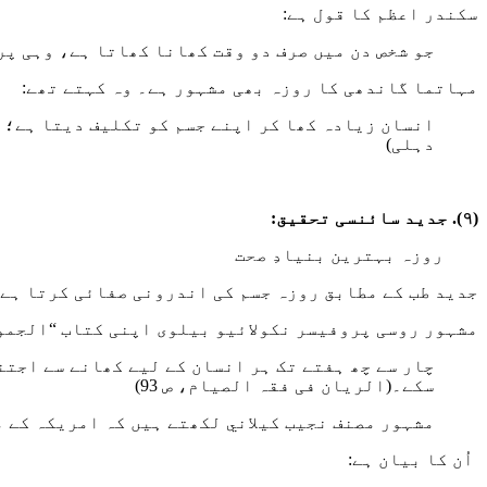
سکندر اعظم کا قول ہے:
جو شخص دن میں صرف دو وقت کھانا کھاتا ہے، وہی پ
مہاتما گاندھی کا روزہ بھی مشہور ہے۔ وہ کہتے تھے:
انسان زیادہ کھا کر اپنے جسم کو تکلیف دیتا ہے؛ 
دہلی)
(٩). جدید سائنسی تحقیق:
روزہ بہترین بنیادِ صحت
جدید طب کے مطابق روزہ جسم کی اندرونی صفائی کرتا ہے، 
مشہور روسی پروفیسر نکولائیو بیلوی اپنی کتاب “الجموع
چار سے چھ ہفتے تک ہر انسان کے لیے کھانے سے اجت
سکے۔(الریان فی فقہ الصیام، ص 93)
مشہور مصنف نجيب كيلاني لکھتے ہیں کہ امریکہ کے ممتاز ڈاکٹر Phadon McFaroun مختلف امراض کا علاج صرف 
اُن کا بیان ہے: