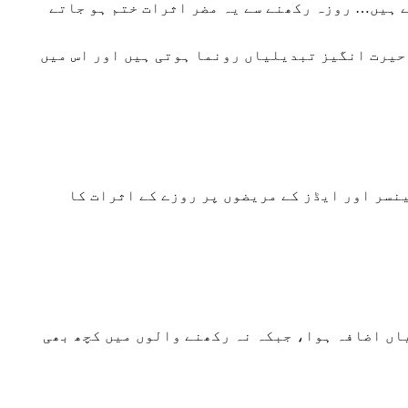
 ہیں… روزہ رکھنے سے یہ مضر اثرات ختم ہو جاتے
 حیرت انگیز تبدیلیاں رونما ہوتی ہیں اور اس میں
 Ahlan Wasahlan (فروری 1996) کی رپورٹ کے مطابق ڈاکٹر اسامہ قندیل (Harvard Medical School) نے کینسر اور ایڈز کے مریضوں پر روزے کے اثرات کا
ند افراد میں بھی یہی نتیجہ سامنے آیا: روزہ رکھنے والوں میں Helper T-Cells میں نمایاں اضافہ ہوا، جبکہ نہ رکھنے والوں میں کچھ بھی