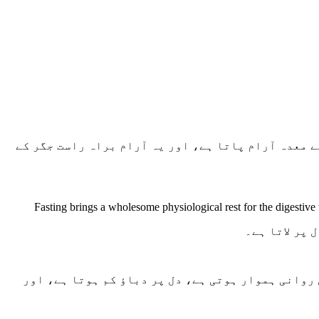
 معدہ آرام پاتا ہے، اور یہ آرام براہ راست جگر کے
Fasting brings a wholesome physiological rest for the digestive
 پر لاتا ہے۔
وانی ہموار ہوتی ہے، دل پر دباؤ کم ہوتا ہے، اور