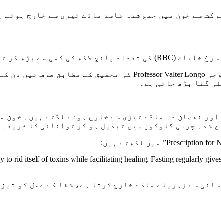
سے خون میں جمع شدہ فاسد مادّے تیزی سے خارج ہوتے ہی
امریکہ کی کیلی فورنیا یونیورسٹی کے ماہرِ جیرونٹولوجی er Longo
ئی گنا بڑھ جاتی ہے۔
نقصان دہ مادّے تیزی سے خارج ہونے لگتے ہیں۔ خون میں
ع شدہ چربی گلوکوز میں تبدیل ہو کر توانائی کا ذریعہ 
 to rid itself of toxins while facilitating healing. Fasting regularly giv
سانی سے زہریلے مادّے خارج کرتا ہے، شفا کے عمل کو تیز