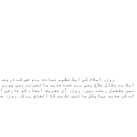
روزہ اسلام کی ایک عظیم عبادت ہے، جس کے ذریعہ بندہ
ایک بے مثال علاج بھی ہے، جسے جدید سائنس نے بھی پوری
میں مشغول رہتے ہیں۔ روزہ اُن مصروف اعضاء کو عارضی آ
لے کر جدید میڈیکل سائنس تک سب کا اتفاق ہے کہ روزہ ج