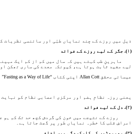
ذیل میں روزے کے چند نمایاں طبّی اور سائنسی نظریات ک
(١). جگر کے لیے روزے کے فوائد
ماہرینِ طب کہتے ہیں کہ سال میں کم از کم ایک مہینہ ن
لیے مفید ثابت ہوتا ہے، کیونکہ معدے کی ساری تھکن اور
عیسائی محقق Allan Cott اپنی کتاب “Fasting as a Way of Life” میں لکھتے ہیں:
یعنی روزہ نظامِ ہضم اور مرکزی اعصابی نظام کو نہایت ص
(٢). دل کے لیے فوائد
روزے کے نتیجے میں خون کی گردش کچھ حد تک کم ہو جاتی
امراضِ قلب کا خطرہ نمایاں طور پر گھٹ جاتا ہے۔
(٣). پھیپھڑوں کی کارکردگی میں اضافہ