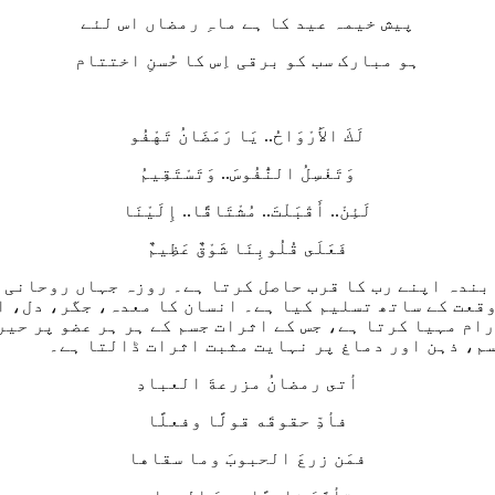
پیش خیمہ عید کا ہے ماہِ رمضاں اس لئے
ہو مبارک سب کو برقی اِس کا حُسنِ اختتام
لَكَ الأَرْوَاحُ.. يَا رَمَضَانُ تَهْفُو
وَتَغْسِلُ النُّفُوسَ.. وَتَسْتَقِيمُ
لَئِنْ.. أَقْبَلْتَ.. مُشْتَاقًا.. إِلَيْنَا
فَعَلَى قُلُوبِنَا شَوْقٌ عَظِيمٌ
 اپنے رب کا قرب حاصل کرتا ہے۔ روزہ جہاں روحانی فی
 وقعت کے ساتھ تسلیم کیا ہے۔ انسان کا معدہ، جگر، دل، 
رام مہیا کرتا ہے، جس کے اثرات جسم کے ہر ہر عضو پر حی
سم، ذہن اور دماغ پر نہایت مثبت اثرات ڈالتا ہے۔
أتى رمضانُ مزرعةَ العبادِ
فأدِّ حقوقَه قولًا وفعلًا
فمَن زرعَ الحبوبَ وما سقاها