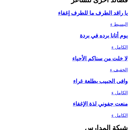
يا راقد الطرف ما للطرف إغفاء
البسيط
ء
يوم أتانا برده في بردة
الكامل
ء
لا خلت من سناكم الأحياء
الخفيف
ء
وافى الحبيب بطلعة غراء
الكامل
ء
منعت جفوني لذة الإغفاء
الكامل
ء
شبكة المدارس