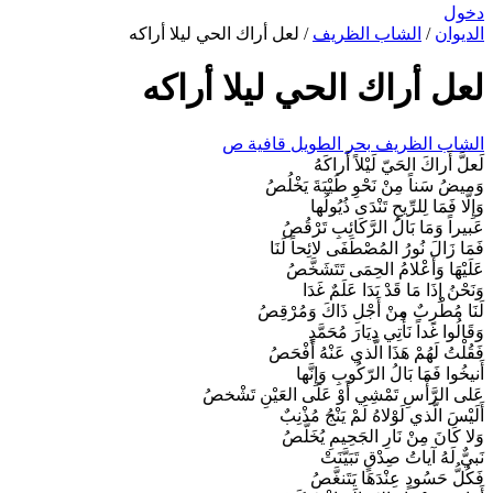
دخول
الديوان
/
الشاب الظريف
/
لعل أراك الحي ليلا أراكه
لعل أراك الحي ليلا أراكه
الشاب الظريف
بحر الطويل
قافية ص
لَعلَّ أَراكَ الحَيّ لَيْلاً أَراكَهُ
وَميضُ سَناً مِنْ نَحْوِ طَيْبَةَ يَخْلُصُ
وَإِلَّا فَمَا لِلرِّيحِ تَنْدَى ذُيُولُها
عَبيراً وَمَا بَالُ الرَّكَائِبِ تَرْقُصُ
فَمَا زَالَ نُورُ المُصْطَفَى لائِحاً لَنَا
عَلَيْهَا وَأَعْلامُ الحِمَى تَتَشَخَّصُ
وَنَحْنُ إِذَا مَا قَدْ بَدَا عَلَمٌ غَدَا
لَنَا مُطْرِبٌ مِنْ أَجْلِ ذَاكَ وَمُرْقِصُ
وَقَالُوا غَداً نَأْتِي دِيَارَ مُحَمَّدٍ
فَقُلْتُ لَهُمْ هَذَا الَّذي عَنْهُ أَفْحَصُ
أَنيخُوا فَمَا بَالُ الرّكُوبِ وَإِنَّها
عَلى الرَّأْسِ تَمْشِي أَوْ عَلَى العَيْنِ تَشْخصُ
أَلَيْسَ الَّذي لَوْلاهُ لَمْ يَنْجُ مُذْنِبٌ
وَلا كَانَ مِنْ نَارِ الجَحِيمِ يُخَلَّصُ
نَبيٌّ لَهُ آياتُ صِدْقٍ تَبَيَّنَتْ
فَكُلُّ حَسُودٍ عِنْدَهَا يَتَنغَّصُ