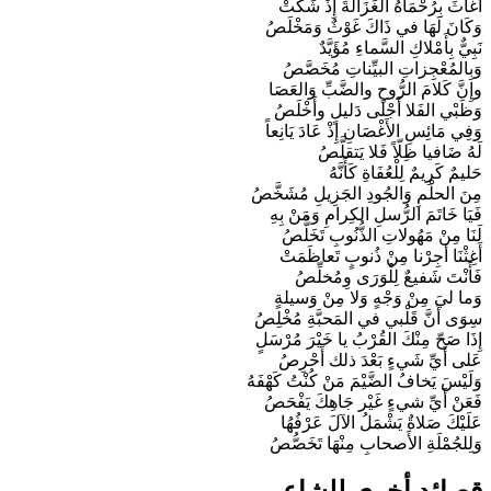
أَغاثَ بِرُحْمَاهُ الغَزَالَةَ إِذْ شَكَتْ
وَكَانَ لَهَا في ذَاكَ غَوْثٌ وَمَخْلَصُ
نَبِيٌّ بِأَمْلاكِ السَّماءِ مُؤَيَّدٌ
وَبِالمُعْجِزاتِ البيِّناتِ مُخَصَّصُ
وإِنَّ كَلامَ الرُّوحِ والضَّبِّ وَالعَصَا
وَظَبْي الفَلا أَجْلَى دَليلٍ وأَخْلَصُ
وَفِي مَائِسِ الأَغْصَانِ إِذْ عَادَ يَانِعاً
لَهُ ضَافيا ظِلّاً فَلا يَتقلَّصُ
حَليمٌ كَرِيمٌ لِلْعُفَاةِ كَأَنَّهُ
مِنَ الحلْمِ وَالجُودِ الجَزِيلِ مُشَخَّصُ
فَيَا خَاتَمَ الرُّسلِ الكِرامِ وَمَنْ بِهِ
لَنَا مِنْ مَهُولاتِ الذُّنُوبِ تَخَلُّصُ
أَغِثْنَا أجِرْنا مِنْ ذُنوبٍ تَعاظَمَتْ
فَأَنْتَ شَفيعٌ لِلْوَرَى وِمُخلِّصُ
وَما ليَ مِنْ وَجْهٍ وَلا مِنْ وَسيلةٍ
سِوَى أَنَّ قَلْبي في المَحبَّةِ مُخْلِصُ
إِذَا صَحّ مِنْكَ القُرْبُ يا خَيْرَ مُرْسَلٍ
عَلى أَيِّ شَيءٍ بَعْدَ ذلك أَحْرِصُ
وَلَيْسَ يَخافُ الضَّيْمَ مَنْ كُنْتُ كَهْفَهُ
فَعَنْ أَيِّ شيءٍ غَيْر جَاهِكَ يَفْحَصُ
عَلَيْكَ صَلاةٌ يَشْمَلُ الآلَ عَرْفُهُا
وَلِلجُمْلَةِ الأَصحابِ مِنْهَا تَخَصُّصُ
قصائد أخرى للشاعر