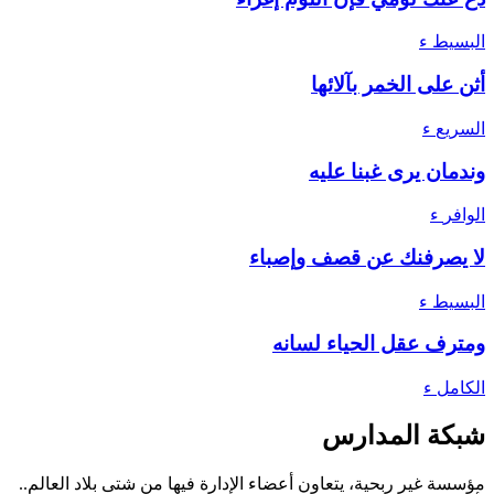
البسيط
ء
أثن على الخمر بآلائها
السريع
ء
وندمان يرى غبنا عليه
الوافر
ء
لا يصرفنك عن قصف وإصباء
البسيط
ء
ومترف عقل الحياء لسانه
الكامل
ء
شبكة المدارس
مؤسسة غير ربحية، يتعاون أعضاء الإدارة فيها من شتى بلاد العالم..