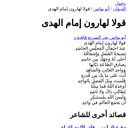
دخول
الديوان
/
أبو نواس
/
قولا لهارون إمام الهدى
قولا لهارون إمام الهدى
أبو نواس
بحر السريع
قافية د
قولا لِهارونَ إِمامِ الهُدى
عِندَ احتِفالِ المَجلِسِ الحاشِدِ
نَصيحَةُ الفَضلِ وَإِشفاقُهُ
أَخلى لَهُ وَجهَكَ مِن حاسِدِ
بِصادِقِ الطاعَةِ دَيّانِها
وَواحِدِ الغائِبِ وَالشاهِدِ
أَنتَ عَلى ما بِكَ مِن قُدرَةٍ
فَلَستَ مِثلَ الفَضلِ بِالواجِدِ
أَوجَدَهُ اللَهُ فَما مِثلُهُ
لِطالِبٍ ذاكَ وَلا ناشِدِ
وَلَيسَ اللَهِ بِمُستَنكِرٍ
أَن يَجمَعَ العالَمَ في واحِدِ
قصائد أخرى للشاعر
دع عنك لومي فإن اللوم إغراء