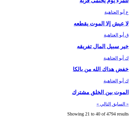
للمرء يوم يحتمى قربه
ع
أبو العتاهية
لا عيش إلا الموت يقطعه
ق
أبو العتاهية
خير سبيل المال تفريقه
ك
أبو العتاهية
خفض هداك الله من بالكا
ك
أبو العتاهية
الموت بين الخلق مشترك
« السابق
التالي »
Showing
21
to
40
of
4794
results