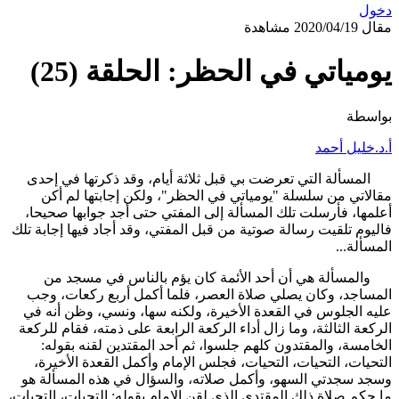
دخول
مقال
2020/04/19
مشاهدة
يومياتي في الحظر: الحلقة (25)
بواسطة
أ.د.خليل أحمد
المسألة التي تعرضت بي قبل ثلاثة أيام، وقد ذكرتها في إحدى
مقالاتي من سلسلة "يومياتي في الحظر"، ولكن إجابتها لم أكن
أعلمها، فأرسلت تلك المسألة إلى المفتي حتى أجد جوابها صحيحا،
فاليوم تلقيت رسالة صوتية من قبل المفتي، وقد أجاد فيها إجابة تلك
المسألة...
والمسألة هي أن أحد الأئمة كان يؤم بالناس في مسجد من
المساجد، وكان يصلي صلاة العصر، فلما أكمل أربع ركعات، وجب
عليه الجلوس في القعدة الأخيرة، ولكنه سها، ونسي، وظن أنه في
الركعة الثالثة، وما زال أداء الركعة الرابعة على ذمته، فقام للركعة
الخامسة، والمقتدون كلهم جلسوا، ثم أحد المقتدين لقنه بقوله:
التحيات، التحيات، التحيات، فجلس الإمام وأكمل القعدة الأخيرة،
وسجد سجدتي السهو، وأكمل صلاته، والسؤال في هذه المسألة هو
ما حكم صلاة ذلك المقتدي الذي لقن الإمام بقوله: التحيات، التحيات،