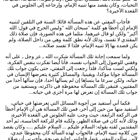
التحيات، وكان يقصد منها تنبيه الإمام، وإرجاعه إلى الجلوس في
القعدة الأخيرة؟
فأجاب المفتي عن هذه المسألة قائلا: السنة في التلقين لتنبيه
الإمام إن أخطأ هو كلمة "سبحان الله "وليس الحرج في قول: الله
أكبر" ولكن لو قال غيرهما، مثلما في هذه الصورة، فإن صلاة ذلك
المقتدي لا تفسد، وذلك لأنه نطق كلمة وهي من داخل الصلاة، ولم
يكن قصده بها إلا تنبيه الإمام، فلذا لا تفسد صلاته...
ولما سمعت إجابة تلك المسألة شكرت الله ـ عز وجل ـ على أنه
وفقني للوصول إلى الجواب نفسه، فأنا أيضا تفكرت بنفس الفكرة،
ولكني لست متأكدا، فلذا رجعت إلى المفتي، حتى يكون جواب تلك
المسألة جوابا مؤكدا، ويقينيا، والمسائل كثيرة يتعرضها الإنسان في
حياته، ولكن سرعا ما ينساها إن لم يسألها أحدا، فإن سألها أحدا من
المفتيين، فتبقى تلك المسألة محفوظة في ذاكرته، ويستفيد من
جواب تلك المسألة إن تعرض لها مرة أخرى في حياته...
فكما أني أستفيد من أجوبة المسائل التي تعرضتها في حياتي،
أستفيد منها من حين إلى آخر، فمن تلك المسألة هي أن الإمام أخطأ
في الركعة الرابعة، حيث وجب عليه الجلوس في القعدة الأخيرة،
وذلك لأنه كان في صلاة الظهر، ولكنه قام للركعة الخامسة، ثم أحد
المقتديين لقنه بقوله: السلام عليكم ... السلام عليكم ....، وكان يقصد
من كلامه تنبيه الإمام، فالجواب لهذه السألة كان محفوظا عندي،
لأني سألت المفتي عنها، فأجابني إجابة صريحة، وأخبرني أن صلاة